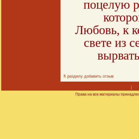
поцелую р
которо
Любовь, к к
свете из с
вырвать
К разделу
добавить отзыв
|
Права на все материалы принадлеж