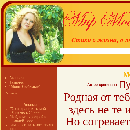
Стихи о жизни, о л
М
Главная
Пу
Татьяна
Автор оригинала:
"Моим Любимым"
Родная от теб
Анонсы:
Анонсы
здесь не те 
"Так сохрани и ты мой
облик милый"
>>>
"Найди меня, согрей и
Но согревае
пожалей"
>>>
"Им рассказать как я жила"
>>>