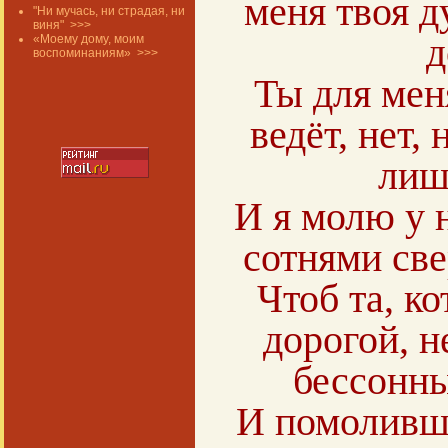
меня твоя д
"Ни мучась, ни страдая, ни
виня"
>>>
д
«Моему дому, моим
воспоминаниям»
>>>
Ты для меня
ведёт, нет, 
лиш
И я молю у н
сотнями св
Чтоб та, ко
дорогой, н
бессонны
И помоливш