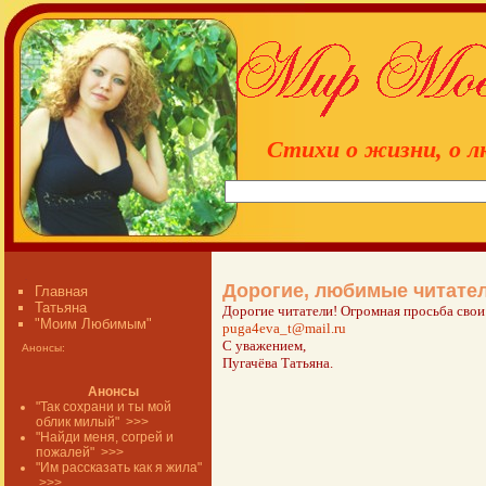
Стихи о жизни, о л
Дорогие, любимые читател
Главная
Татьяна
Дорогие читатели! Огромная просьба свои
"Моим Любимым"
puga4eva_t@mail.ru
С уважением,
Анонсы:
Пугачёва Татьяна.
Анонсы
"Так сохрани и ты мой
облик милый"
>>>
"Найди меня, согрей и
пожалей"
>>>
"Им рассказать как я жила"
>>>