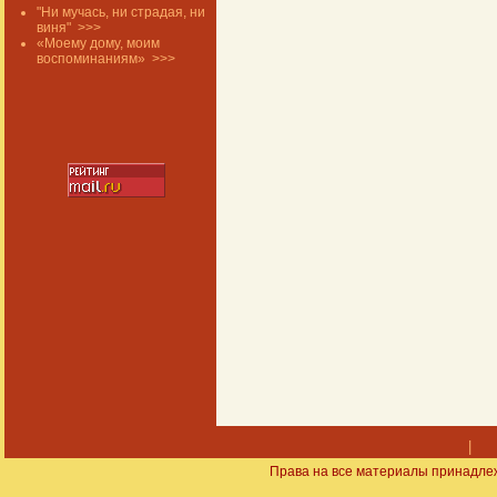
"Ни мучась, ни страдая, ни
виня"
>>>
«Моему дому, моим
воспоминаниям»
>>>
|
Права на все материалы принадлеж