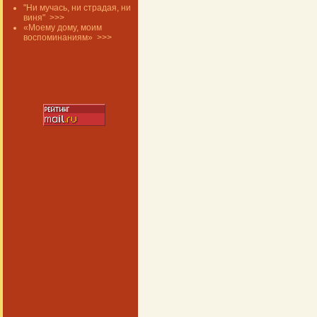
"Ни мучась, ни страдая, ни
виня"
>>>
«Моему дому, моим
воспоминаниям»
>>>