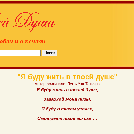
юбви и о печали
"Я буду жить в твоей душе"
Автор оригинала:
Пугачёва Татьяна
Я буду жить в твоей душе,
Загадкой Мона Лизы.
Я буду в тихом уголке,
Смотреть твои эскизы…