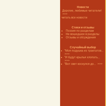
Новости
Дорогие, любимые читатели!
>>>
читать все новости
Стихи и отзывы
Поэзия по разделам
Не вошедшее в разделы
Отзывы и обсуждения
Случайный выбор
"Моя подушка из трактатов...
>>>
"И будут крылья хлопать...
>>>
"Вот свет коснулся до...
>>>