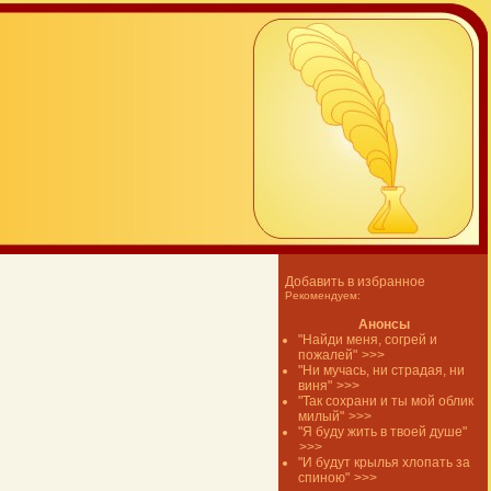
Добавить в избранное
Рекомендуем:
Анонсы
"Найди меня, согрей и
пожалей"
>>>
"Ни мучась, ни страдая, ни
виня"
>>>
"Так сохрани и ты мой облик
милый"
>>>
"Я буду жить в твоей душе"
>>>
"И будут крылья хлопать за
спиною"
>>>