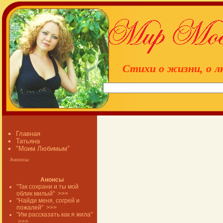
Стихи о жизни, о л
Главная
Татьяна
"Моим Любимым"
Анонсы:
Анонсы
"Так сохрани и ты мой
облик милый"
>>>
"Найди меня, согрей и
пожалей"
>>>
"Им рассказать как я жила"
>>>