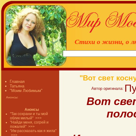
Стихи о жизни, о л
"Вот свет косн
Главная
Пу
Татьяна
Автор оригинала:
"Моим Любимым"
Вот све
Анонсы:
Анонсы
поло
"Так сохрани и ты мой
облик милый"
>>>
"Найди меня, согрей и
пожалей"
>>>
"Им рассказать как я жила"
>>>