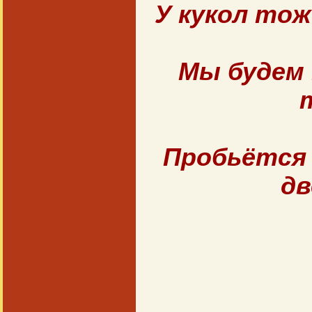
У кукол тож
Мы будем 
Пробьётся 
д