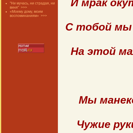
И мрак оку
"Ни мучась, ни страдая, ни
виня"
>>>
«Моему дому, моим
воспоминаниям»
>>>
С тобой мы
На этой м
Мы манек
Чужие рук